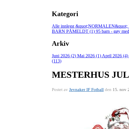
Kategori
Alle innlegg
&quot;NORMALEN&quot; 
BARN PÅMELDT (1)
95 barn - gøy med
Arkiv
Juni 2026 (2)
Mai 2026 (1)
April 2026 (4
(113)
MESTERHUS JUL
Postet av
Jevnaker IF Fotball
den
15. nov 