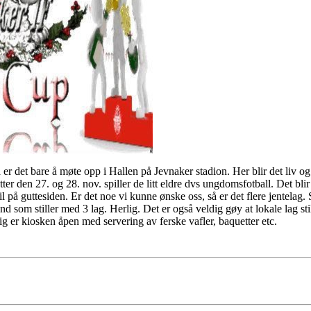
 er det bare å møte opp i Hallen på Jevnaker stadion. Her blir det liv o
r den 27. og 28. nov. spiller de litt eldre dvs ungdomsfotball. Det blir s
 på guttesiden. Er det noe vi kunne ønske oss, så er det flere jentelag. Sp
d som stiller med 3 lag. Herlig. Det er også veldig gøy at lokale lag sti
 er kiosken åpen med servering av ferske vafler, baquetter etc.