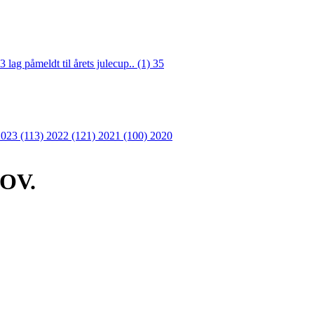
3 lag påmeldt til årets julecup.. (1)
35
2023 (113)
2022 (121)
2021 (100)
2020
OV.