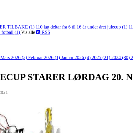
ER TILBAKE (1)
110 lag deltar fra 6 til 16 år under året julecup (1)
11
 fotball (1)
Vis alle
RSS
)
Mars 2026 (2)
Februar 2026 (1)
Januar 2026 (4)
2025 (21)
2024 (80)
ECUP STARER LØRDAG 20. N
2021