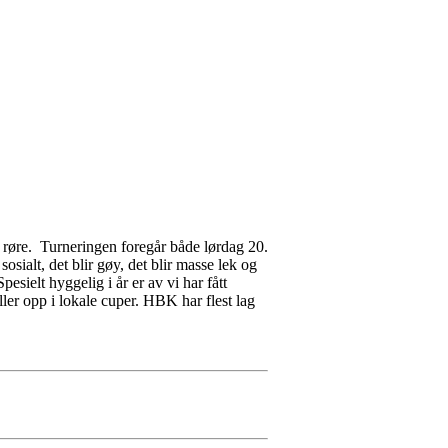
g røre. Turneringen foregår både lørdag 20.
osialt, det blir gøy, det blir masse lek og
esielt hyggelig i år er av vi har fått
ller opp i lokale cuper. HBK har flest lag