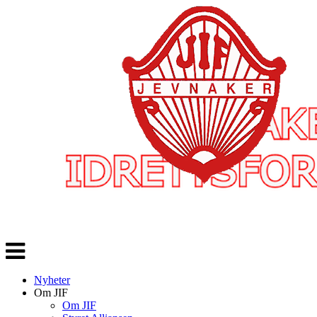
Veksle
navigasjon
Nyheter
Om JIF
Om JIF