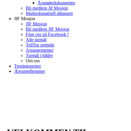
Årsmøtedokumenter
Bli medlem Jif Mosjon
Markedsmatriell alliansen
JIF Mosjon
JIF Mosjon
Bli medlem JIF Mosjon
Finn oss på Facebook !
Alle turmål
TellTur nettside
Arrangementer
Turmål i bilder
Om oss
Treningssenter
Æresmedlemmer