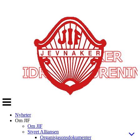
Veksle
navigasjon
Nyheter
Om JIF
Om JIF
Styret Alliansen
Organisjasonsdokumenter