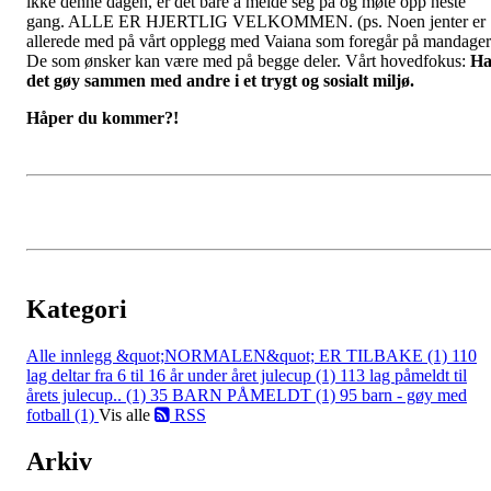
ikke denne dagen, er det bare å melde seg på og møte opp neste
gang. ALLE ER HJERTLIG VELKOMMEN. (ps. Noen jenter er
allerede med på vårt opplegg med Vaiana som foregår på mandager
De som ønsker kan være med på begge deler. Vårt hovedfokus:
H
det gøy sammen med andre i et trygt og sosialt miljø.
Håper du kommer?!
Kategori
Alle innlegg
&quot;NORMALEN&quot; ER TILBAKE (1)
110
lag deltar fra 6 til 16 år under året julecup (1)
113 lag påmeldt til
årets julecup.. (1)
35 BARN PÅMELDT (1)
95 barn - gøy med
fotball (1)
Vis alle
RSS
Arkiv