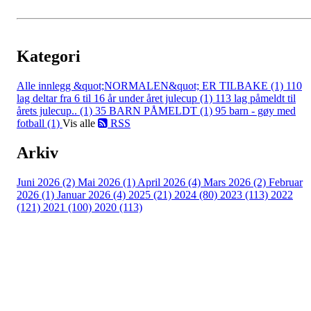
Kategori
Alle innlegg
&quot;NORMALEN&quot; ER TILBAKE (1)
110
lag deltar fra 6 til 16 år under året julecup (1)
113 lag påmeldt til
årets julecup.. (1)
35 BARN PÅMELDT (1)
95 barn - gøy med
fotball (1)
Vis alle
RSS
Arkiv
Juni 2026 (2)
Mai 2026 (1)
April 2026 (4)
Mars 2026 (2)
Februar
2026 (1)
Januar 2026 (4)
2025 (21)
2024 (80)
2023 (113)
2022
(121)
2021 (100)
2020 (113)