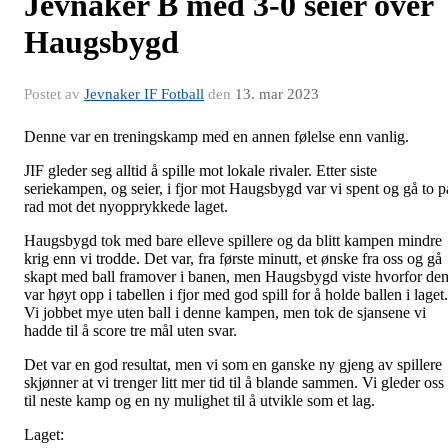
Jevnaker B med 3-0 seier over
Haugsbygd
Postet av
Jevnaker IF Fotball
den
13. mar 2023
Denne var en treningskamp med en annen følelse enn vanlig.
JIF gleder seg alltid å spille mot lokale rivaler. Etter siste
seriekampen, og seier, i fjor mot Haugsbygd var vi spent og gå to p
rad mot det nyopprykkede laget.
Haugsbygd tok med bare elleve spillere og da blitt kampen mindre
krig enn vi trodde. Det var, fra første minutt, et ønske fra oss og gå
skapt med ball framover i banen, men Haugsbygd viste hvorfor de
var høyt opp i tabellen i fjor med god spill for å holde ballen i laget.
Vi jobbet mye uten ball i denne kampen, men tok de sjansene vi
hadde til å score tre mål uten svar.
Det var en god resultat, men vi som en ganske ny gjeng av spillere
skjønner at vi trenger litt mer tid til å blande sammen. Vi gleder oss
til neste kamp og en ny mulighet til å utvikle som et lag.
Laget: