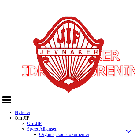
Veksle
navigasjon
Nyheter
Om JIF
Om JIF
Styret Alliansen
Organisjasonsdokumenter