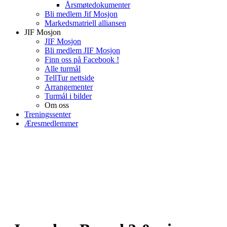
Årsmøtedokumenter
Bli medlem Jif Mosjon
Markedsmatriell alliansen
JIF Mosjon
JIF Mosjon
Bli medlem JIF Mosjon
Finn oss på Facebook !
Alle turmål
TellTur nettside
Arrangementer
Turmål i bilder
Om oss
Treningssenter
Æresmedlemmer