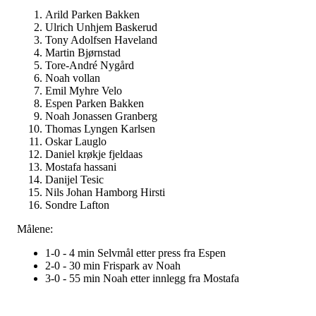
Arild Parken Bakken
Ulrich Unhjem Baskerud
Tony Adolfsen Haveland
Martin Bjørnstad
Tore-André Nygård
Noah vollan
Emil Myhre Velo
Espen Parken Bakken
Noah Jonassen Granberg
Thomas Lyngen Karlsen
Oskar Lauglo
Daniel krøkje fjeldaas
Mostafa hassani
Danijel Tesic
Nils Johan Hamborg Hirsti
Sondre Lafton
Målene:
1-0 - 4 min Selvmål etter press fra Espen
2-0 - 30 min Frispark av Noah
3-0 - 55 min Noah etter innlegg fra Mostafa