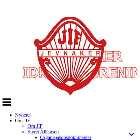
Veksle
navigasjon
Nyheter
Om JIF
Om JIF
Styret Alliansen
Organisjasonsdokumenter