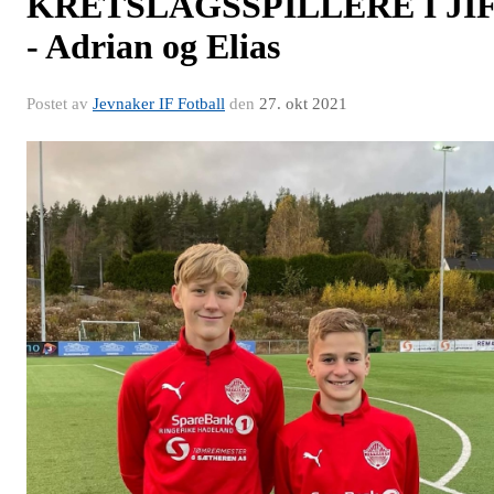
KRETSLAGSSPILLERE I JI
- Adrian og Elias
Postet av
Jevnaker IF Fotball
den
27. okt 2021