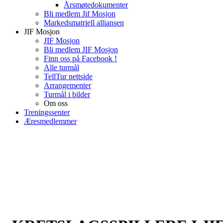
Årsmøtedokumenter
Bli medlem Jif Mosjon
Markedsmatriell alliansen
JIF Mosjon
JIF Mosjon
Bli medlem JIF Mosjon
Finn oss på Facebook !
Alle turmål
TellTur nettside
Arrangementer
Turmål i bilder
Om oss
Treningssenter
Æresmedlemmer