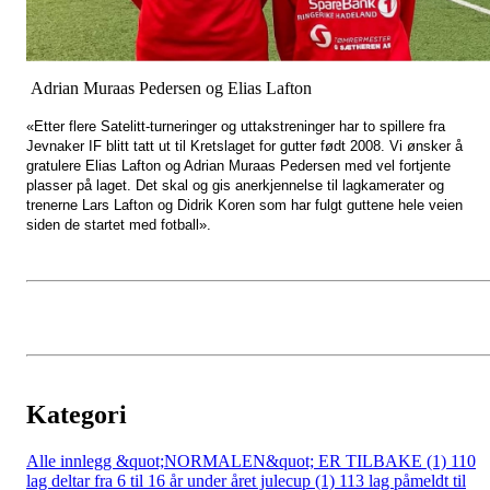
Adrian Muraas Pedersen og Elias Lafton
«Etter flere Satelitt-turneringer og uttakstreninger har to spillere fra
Jevnaker IF blitt tatt ut til Kretslaget for gutter født 2008. Vi ønsker å
gratulere Elias Lafton og Adrian Muraas Pedersen med vel fortjente
plasser på laget. Det skal og gis anerkjennelse til lagkamerater og
trenerne Lars Lafton og Didrik Koren som har fulgt guttene hele veien
siden de startet med fotball».
Kategori
Alle innlegg
&quot;NORMALEN&quot; ER TILBAKE (1)
110
lag deltar fra 6 til 16 år under året julecup (1)
113 lag påmeldt til