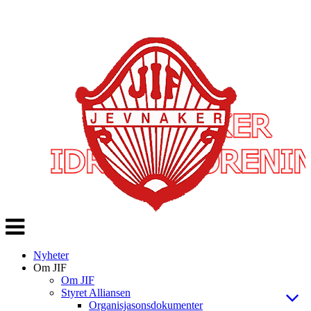
Veksle
navigasjon
Nyheter
Om JIF
Om JIF
Styret Alliansen
Organisjasonsdokumenter