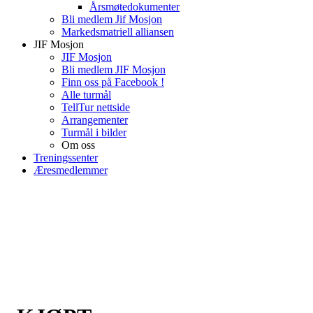
Årsmøtedokumenter
Bli medlem Jif Mosjon
Markedsmatriell alliansen
JIF Mosjon
JIF Mosjon
Bli medlem JIF Mosjon
Finn oss på Facebook !
Alle turmål
TellTur nettside
Arrangementer
Turmål i bilder
Om oss
Treningssenter
Æresmedlemmer