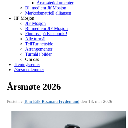
Årsmøtedokumenter
Bli medlem Jif Mosjon
Markedsmatriell alliansen
JIF Mosjon
JIF Mosjon
Bli medlem JIF Mosjon
Finn oss på Facebook !
Alle turmål
TellTur nettside
Arrangementer
Turmål i bilder
Om oss
Treningssenter
Æresmedlemmer
Årsmøte 2026
Postet av
Tom Erik Rozmara Frydenlund
den
18. mar 2026