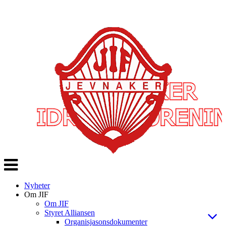
Veksle
navigasjon
Nyheter
Om JIF
Om JIF
Styret Alliansen
Organisjasonsdokumenter